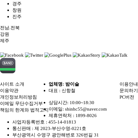
경주
창원
진주
전남.전북
강원
제주
사이트 소개
업체명: 밤이슬
이용안내
이용약관
대표 : 신항철
문의하기
개인정보처리방침
PC버전
상담시간: 10:00~18:30
이메일 무단수집거부
이메일: shinhc55@naver.com
책임의 한계와 법적고지
제휴연락처 :
1899-8026
사업자등록번호 :
455-14-01813
통신판매 :
제 2023-부산수영-0221호
부산광역시 수영구 광안해변로 326번길 31