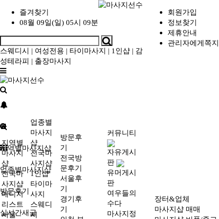
즐겨찾기
회원가입
08월 09일(일) 05시 09분
정보찾기
제휴안내
관리자에게쪽지
스웨디시
|
여성전용
|
타이마사지
|
1인샵
|
감
성테라피
|
출장마사지
업종별
마사지
커뮤니티
방문후
지역별
샵
기
지역별마사지샵
자유게시
마사지
전국마
전국방
판
샵
사지샵
문후기
업종별마사지샵
유머게시
전국마
1인샵
서울후
판
사지샵
타이마
기
방문후기
여우들의
매니저
사지
경기후
장터&업체
수다
리스트
스웨디
기
마사지샵 매매
실시간새글
마사지정
서울
시