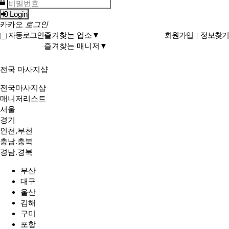
Login
카카오
로그인
즐겨찾는 업소▼
회원가입
|
정보찾기
자동로그인
즐겨찾는 매니저▼
전국 마사지샵
전국마사지샵
매니저리스트
서울
경기
인천,부천
충남.충북
경남.경북
부산
대구
울산
김해
구미
포항