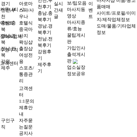
인천,부
마사지샵 비품/중고
보/팁모음
경기
아로마
실시
이
천후기
품매매
커뮤니티
+2
마사지동
인천,부
스파/사
간새
벤
충남.충
사이트/프로필/이미
영상
천
우나
글
트
북후기
지/제작업체정보
마사지종
이벤트
충남.충
호텔식
경남.경
도매/물품/기타업체
류/효능
북
중국마
북후기
정보
꿀팁게시
경남.경
사지
장터&업체
전남.전
판
북
왁싱샵
북후기
가입인사
전남.전
출장샵
구인구직
강원후
출석게시
북
여성전
기
판
강원
용
고객센터
제주후
업소실장
제주
스포츠/
기
정보공유
통증관
리
고객센
터
1:1문의
제휴안
내
구인구
자주묻
직
는질문
공지사