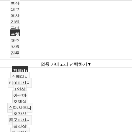
부산
대구
울산
김해
구미
포항
경주
창원
진주
업종 카테고리 선택하기▼
전체(1)
스웨디시
타이마사지
1인샵
아로마
호텔식
스파/사우나
출장샵
중국마사지
왁싱샵