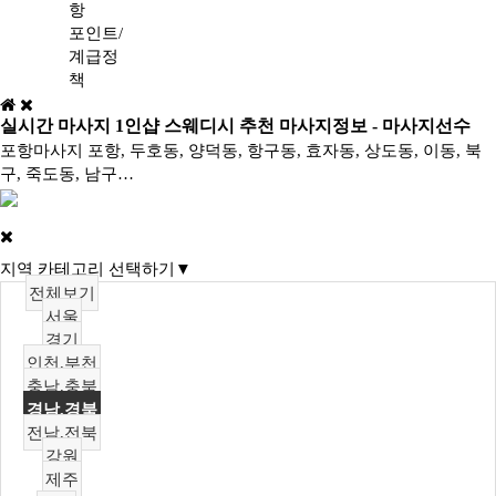
항
포인트/
계급정
책
실시간 마사지 1인샵 스웨디시 추천 마사지정보 - 마사지선수
포항마사지 포항, 두호동, 양덕동, 항구동, 효자동, 상도동, 이동, 북
구, 죽도동, 남구…
지역 카테고리 선택하기▼
전체보기
서울
경기
인천,부천
충남,충북
경남,경북
전남,전북
강원
제주