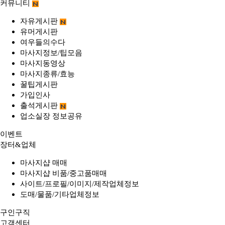
커뮤니티
자유게시판
유머게시판
여우들의수다
마사지정보/팁모음
마사지동영상
마사지종류/효능
꿀팁게시판
가입인사
출석게시판
업소실장 정보공유
이벤트
장터&업체
마사지샵 매매
마사지샵 비품/중고품매매
사이트/프로필/이미지/제작업체정보
도매/물품/기타업체정보
구인구직
고객센터