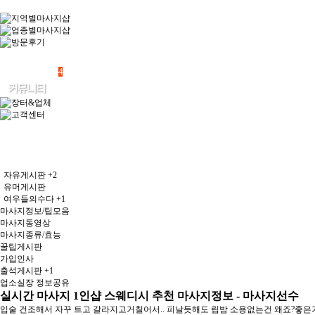
4
자유게시판
+2
유머게시판
여우들의수다
+1
마사지정보/팁모음
마사지동영상
마사지종류/효능
꿀팁게시판
가입인사
출석게시판
+1
업소실장 정보공유
실시간 마사지 1인샵 스웨디시 추천 마사지정보 - 마사지선수
입술 건조해서 자꾸 트고 갈라지고거칠어서.. 피날듯해도 립밤 소용없는건 왜죠?좋은