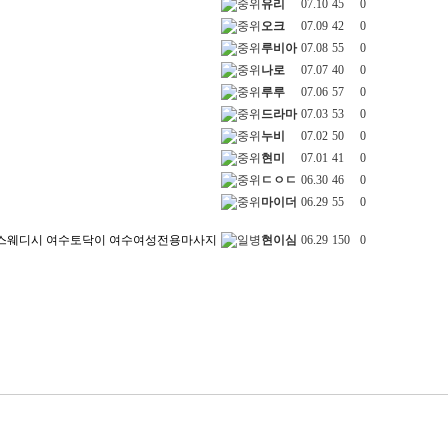
유리
07.10
45
0
오크
07.09
42
0
루비아
07.08
55
0
나로
07.07
40
0
루루
07.06
57
0
드라마
07.03
53
0
누비
07.02
50
0
현미
07.01
41
0
ㄷㅇㄷ
06.30
46
0
마이더
06.29
55
0
스웨디시 여수토닥이 여수여성전용마사지
현이심
06.29
150
0