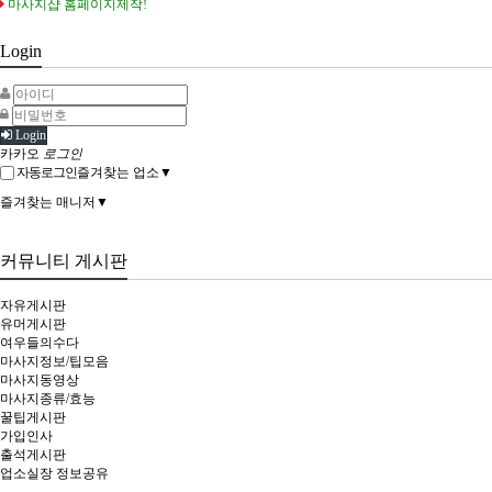
마사지샵 홈페이지제작!
Login
Login
카카오
로그인
자동로그인
즐겨찾는 업소▼
즐겨찾는 매니저▼
커뮤니티 게시판
자유게시판
유머게시판
여우들의수다
마사지정보/팁모음
마사지동영상
마사지종류/효능
꿀팁게시판
가입인사
출석게시판
업소실장 정보공유