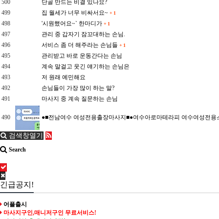
500
단골 만드는 비결 있나요?
499
집 월세가 너무 비싸서요~
+
1
498
'시원했어요~` 한마디가
+
1
497
관리 중 갑자기 잠꼬대하는 손님.
496
서비스 좀 더 해주라는 손님들
+
1
495
관리받고 바로 운동간다는 손님
494
계속 말걸고 웃긴 얘기하는 손님은
493
저 원래 예민해요
492
손님들이 가장 많이 하는 말?
491
마사지 중 계속 질문하는 손님
490
●■전남여수 여성전용출장마사지■●여수아로마테라피 여수여성전용
검색창열기
Search
긴급공지!
어플출시
마사지구인,매니저구인 무료서비스!