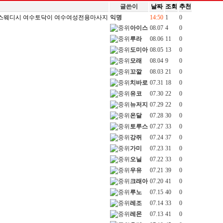
글쓴이
날짜
조회
추천
스웨디시 여수토닥이 여수여성전용마사지
익명
14:50
1
0
아이스
08.07
4
0
루라
08.06
11
0
도미아
08.05
13
0
모래
08.04
9
0
꼬깔
08.03
21
0
치바로
07.31
18
0
유코
07.30
22
0
뉴저지
07.29
22
0
온달
07.28
30
0
토루스
07.27
33
0
강쥐
07.24
37
0
가미
07.23
31
0
오닐
07.22
33
0
우유
07.21
39
0
크래아
07.20
41
0
루노
07.15
40
0
레조
07.14
33
0
레몬
07.13
41
0