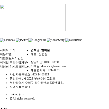
사이트 소개
업체명: 밤이슬
이용약관
대표 : 신항철
개인정보처리방침
상담시간: 10:00~18:30
이메일 무단수집거부
이메일: shinhc55@naver.com
책임의 한계와 법적고지
제휴연락처 :
1899-8026
사업자등록번호 :
455-14-01813
통신판매 :
제 2023-부산수영-0221호
부산광역시 수영구 광안해변로 326번길 31
사업자정보확인
마사지선수
All rights reserved.