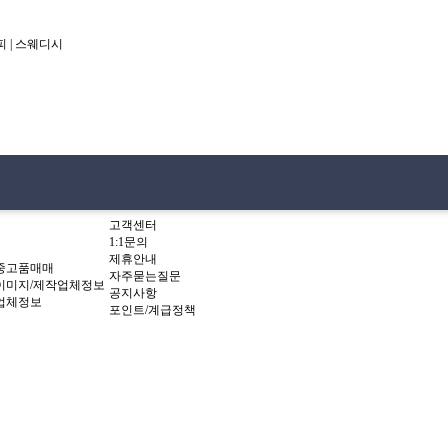
피
|
스웨디시
4
방문후기
커뮤니티
장터
고객센터
1:1문의
제휴안내
/중고품매매
자주묻는질문
이미지/제작업체정보
공지사항
업체정보
포인트/계급정책