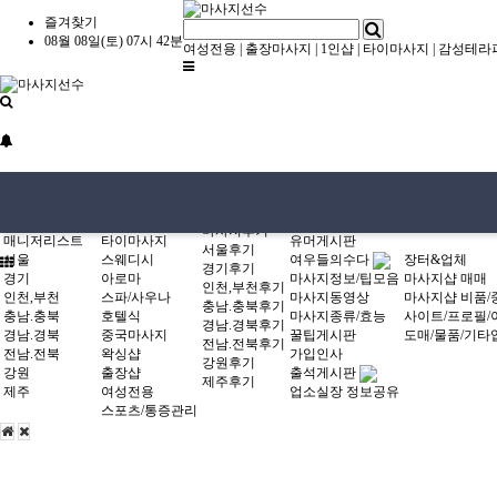
즐겨찾기
08월 08일(토) 07시 42분
여성전용
|
출장마사지
|
1인샵
|
타이마사지
|
감성테라
업종별마사지샵
지역별마사지샵
커뮤니티
업종별마사지샵
지역별마사지샵
전국마사지샵
방문후기
자유게시판
전국마사지샵
1인샵
마사지후기
유머게시판
매니저리스트
타이마사지
서울후기
여우들의수다
서울
스웨디시
장터&업체
경기후기
마사지정보/팁모음
경기
아로마
마사지샵 매매
인천,부천후기
마사지동영상
인천,부천
스파/사우나
마사지샵 비품
충남.충북후기
마사지종류/효능
충남.충북
호텔식
사이트/프로필/
경남.경북후기
꿀팁게시판
경남.경북
중국마사지
도매/물품/기타
전남.전북후기
가입인사
전남.전북
왁싱샵
강원후기
출석게시판
강원
출장샵
제주후기
제주
여성전용
업소실장 정보공유
스포츠/통증관리