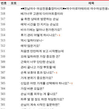
번호
포토
제목
519
●■전남여수 여성전용출장마사지■●여수아로마테라피 여수여성전용
518
배가너무 고픈데 다이어트중이라
517
술 취한 상태로 방문하는 손님
516
예약 시간을 안 지키는 손님요
515
비수기에는 얼마나 한가한가요?
514
후기 관리 어떻게 하시나요?
+
1
513
역시 일하다보니~
512
예약 많은거요!
511
처음엔 만만하게 보고 시작했는데
510
오래 일하려면 가장 중요한 건?
509
근육이 너무 단단한 손님요
508
관리 끝나고 가장 뿌듯할 때
507
손목 보호대 효과 있나요?
+
1
506
가게 분위기 중요한가요?
505
신입은 어떤 가게를 선택해야 하나요?
+
1
504
가장 바쁜 요일은?
503
손님 이름 외우는 게 좋나요?
502
하루 몇 명 정도 하면 적당한가요?
501
손님이 계속 사적인 질문하면?