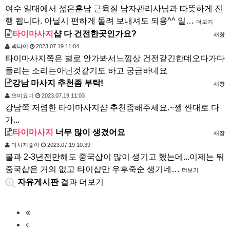
여수 일대에서 젊은훈남 근육질 남자관리사님과 따뜻하게 진
행 됩니다. 아닐시 편하게 돌려 보내셔도 되용^^ 일…
더보기
타이마사지
샵 다 건전한곳인가요?
새창
넥타이
2023.07.19 11:04
타이마사지쪽은 별로 안가봐서느낌상 건전같긴한데오다가다
들리는 소리는아닌것같기도 하고 궁금하네요
강남 마사지 추천좀 부탁!
새창
요미요미
2023.07.19 11:03
강남쪽 저렴한 타이마사지샵 추천좀해주세요.~젤 싼대로 다
가...
타이마사지
너무 많이 생겼어요
새창
마사지좋아
2023.07.19 10:39
불과 2-3년전만해도 중국샵이 많이 생기고 했는데...이제는 뭐
중국샵은 거의 없고 타이샵만 우후죽순 생기네…
더보기
자유게시판
결과 더보기