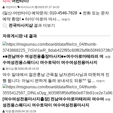
사지
어반타이!
어반타이
타이마사지
2023.07.27 14:23
(일산-어반타이) 예약문의: 010-4546-7828 ● 전화 또는 문자
예약 환영! ● 타이/ 아로마 마사…
더보기
전국마사지샵
결과 더보기
자유게시판 내 결과
●■전남여수 여성전용출장마사지■●여수아로마테라피 여
새창
수여성전용스웨디시 여수토닥이 여수여성전용마사지
현이심
2026.06.29 14:33
여수 일대에서 젊은훈남 근육질 남자관리사님과 따뜻하게 진
행 됩니다. 아닐시 편하게 돌려 보내셔도 되용^^ 일…
더보기
[여수여성전용마사지출장] 전남여수아로마테라피 여수여
새창
성전용스웨디시 여수토닥이 여수여성전용마사지
익명
2026.04.18 13:29