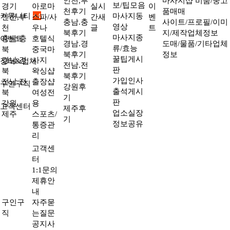
인천,부
마사지샵 비품/중고
보/팁모음
경기
아로마
실시
이
천후기
품매매
커뮤니티
+4
마사지동
인천,부
스파/사
간새
벤
충남.충
사이트/프로필/이미
영상
천
우나
글
트
북후기
지/제작업체정보
마사지종
이벤트
충남.충
호텔식
경남.경
도매/물품/기타업체
류/효능
북
중국마
북후기
정보
꿀팁게시
경남.경
사지
장터&업체
전남.전
판
북
왁싱샵
북후기
가입인사
전남.전
출장샵
구인구직
강원후
출석게시
북
여성전
기
판
강원
용
고객센터
제주후
업소실장
제주
스포츠/
기
정보공유
통증관
리
고객센
터
1:1문의
제휴안
내
구인구
자주묻
직
는질문
공지사