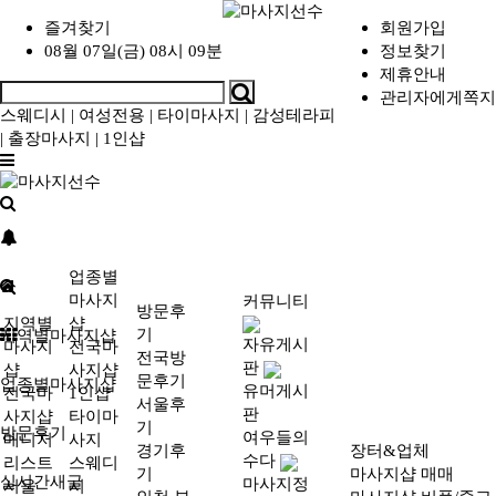
즐겨찾기
회원가입
08월 07일(금) 08시 09분
정보찾기
제휴안내
관리자에게쪽지
스웨디시
|
여성전용
|
타이마사지
|
감성테라피
|
출장마사지
|
1인샵
업종별
마사지
커뮤니티
방문후
지역별
샵
기
지역별마사지샵
자유게시
마사지
전국마
전국방
판
샵
사지샵
문후기
업종별마사지샵
유머게시
전국마
1인샵
서울후
판
사지샵
타이마
기
방문후기
여우들의
매니저
사지
경기후
장터&업체
수다
리스트
스웨디
기
마사지샵 매매
실시간새글
마사지정
서울
시