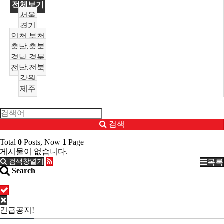
전체보기
서울
경기
인천,부천
충남,충북
경남,경북
전남,전북
강원
제주
검색
Total
0
Posts, Now
1
Page
게시물이 없습니다.
검색창열기
목록
Search
긴급공지!