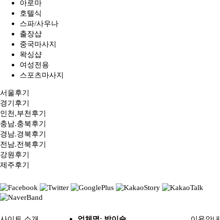
아로마
호텔식
스파/사우나
출장샵
중국마사지
왁싱샵
여성전용
스포츠마사지
서울후기
경기후기
인천,부천후기
충남.충북후기
경남.경북후기
전남.전북후기
강원후기
제주후기
사이트 소개
업체명: 밤이슬
이용안내