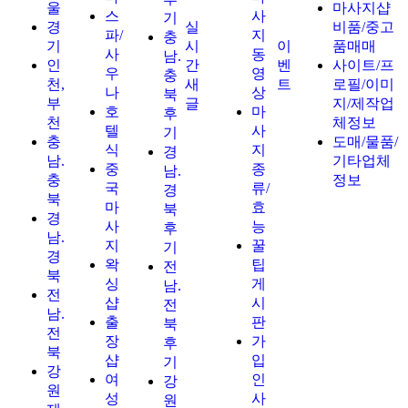
울
마사지샵
스
사
기
경
실
비품/중고
파/
지
충
기
시
이
품매매
사
동
남.
인
간
벤
사이트/프
우
영
충
천,
새
트
로필/이미
나
상
북
부
글
지/제작업
호
마
후
천
체정보
텔
사
기
충
도매/물품/
식
지
경
남.
기타업체
중
종
남.
충
정보
국
류/
경
북
마
효
북
경
사
능
후
남.
지
꿀
기
경
왁
팁
전
북
싱
게
남.
전
샵
시
전
남.
출
판
북
전
장
가
후
북
샵
입
기
강
여
인
강
원
성
사
원