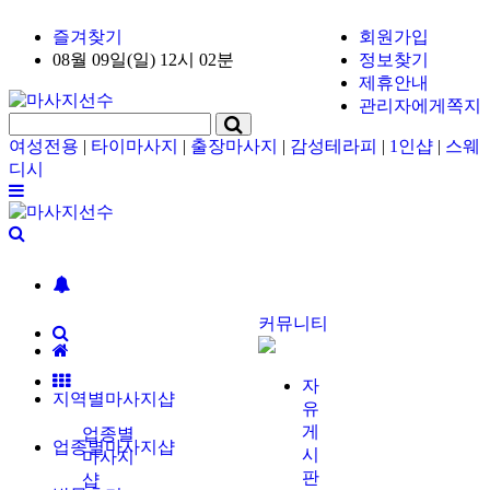
즐겨찾기
회원가입
08월 09일(일) 12시 02분
정보찾기
제휴안내
관리자에게쪽지
여성전용
|
타이마사지
|
출장마사지
|
감성테라피
|
1인샵
|
스웨
디시
커뮤니티
자
지역별마사지샵
유
게
업종별
업종별마사지샵
시
마사지
판
샵