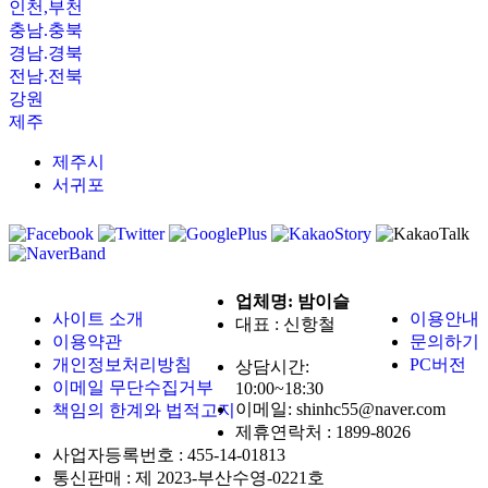
인천,부천
충남.충북
경남.경북
전남.전북
강원
제주
제주시
서귀포
업체명: 밤이슬
사이트 소개
이용안내
대표 : 신항철
이용약관
문의하기
개인정보처리방침
PC버전
상담시간:
이메일 무단수집거부
10:00~18:30
이메일: shinhc55@naver.com
책임의 한계와 법적고지
제휴연락처 :
1899-8026
사업자등록번호 :
455-14-01813
통신판매 :
제 2023-부산수영-0221호