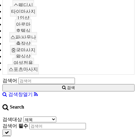
스웨디시
타이마사지
1인샵
아로마
호텔식
스파/사우나
출장샵
중국마사지
왁싱샵
여성전용
스포츠마사지
검색어
검색
검색창열기
Search
검색대상
검색어
필수