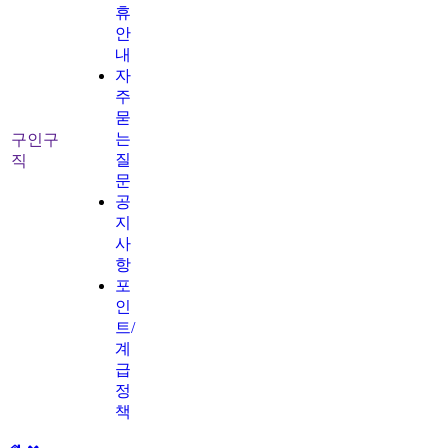
휴
안
내
자
주
묻
는
구인구
질
직
문
공
지
사
항
포
인
트/
계
급
정
책