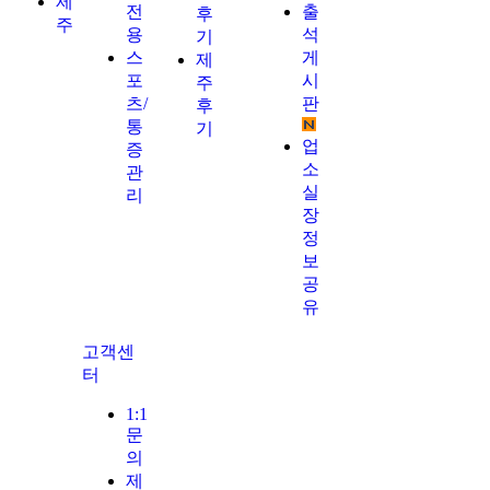
제
전
출
후
주
용
석
기
스
게
제
포
시
주
츠/
판
후
통
기
업
증
소
관
실
리
장
정
보
공
유
고객센
터
1:1
문
의
제