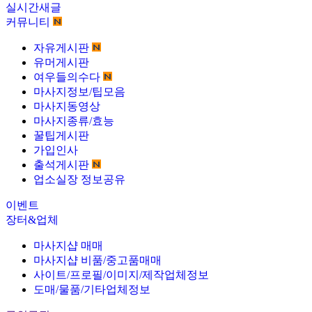
실시간새글
커뮤니티
자유게시판
유머게시판
여우들의수다
마사지정보/팁모음
마사지동영상
마사지종류/효능
꿀팁게시판
가입인사
출석게시판
업소실장 정보공유
이벤트
장터&업체
마사지샵 매매
마사지샵 비품/중고품매매
사이트/프로필/이미지/제작업체정보
도매/물품/기타업체정보