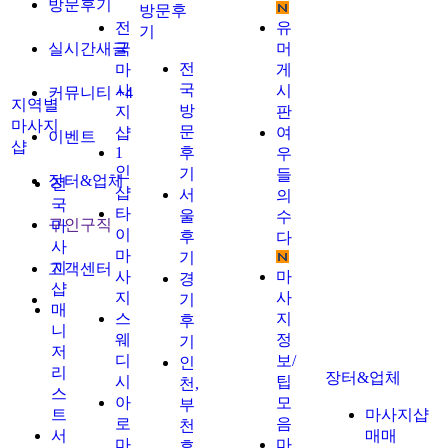
방문후기
방문후
전
유
기
실시간새글
국
머
전
마
게
국
사
시
커뮤니티
+4
지역별
방
지
판
마사지
문
샵
여
이벤트
샵
1
후
우
인
기
들
장터&업체
전
샵
서
의
국
타
울
수
구인구직
마
이
후
다
사
마
기
지
고객센터
사
마
경
샵
지
사
기
매
스
지
후
니
웨
정
기
저
디
보/
인
리
장터&업체
시
팁
천,
스
아
모
부
트
마사지샵
로
음
천
서
매매
마
마
후