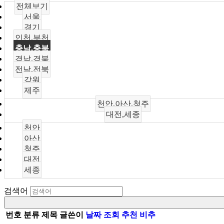
전체보기
서울
경기
인천,부천
충남,충북
경남,경북
전남,전북
강원
제주
천안,아산,청주
대전,세종
천안
아산
청주
대전
세종
검색어
번호
분류
제목
글쓴이
날짜
조회
추천
비추