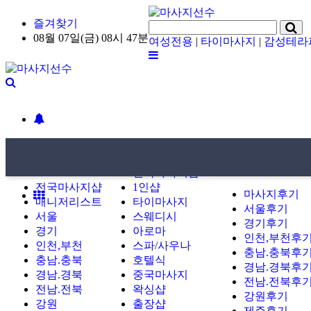
즐겨찾기
08월 07일(금) 08시 47분
여성전용
|
타이마사지
|
감성테라
업종별마사지샵
지역별마사지샵
업종별마사지샵
지역별마사지샵
방문후기
전국마사지샵
전국마사지샵
1인샵
마사지후기
매니저리스트
타이마사지
서울후기
서울
스웨디시
경기후기
경기
아로마
인천,부천후
인천,부천
스파/사우나
충남.충북후
충남.충북
호텔식
경남.경북후
경남.경북
중국마사지
전남.전북후
전남.전북
왁싱샵
강원후기
강원
출장샵
제주후기