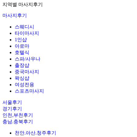
지역별 마사지후기
마사지후기
스웨디시
타이마사지
1인샵
아로마
호텔식
스파/사우나
출장샵
중국마사지
왁싱샵
여성전용
스포츠마사지
서울후기
경기후기
인천,부천후기
충남.충북후기
천안.아산.청주후기