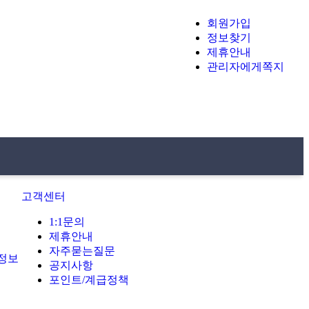
회원가입
정보찾기
제휴안내
관리자에게쪽지
장터&업체
고객센터
고객센터
1:1문의
제휴안내
자주묻는질문
정보
공지사항
포인트/계급정책