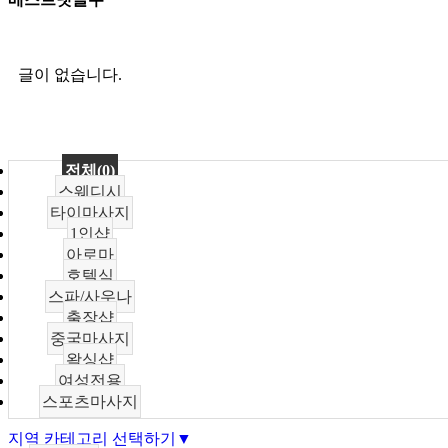
글이 없습니다.
전체(0)
스웨디시
타이마사지
1인샵
아로마
호텔식
스파/사우나
출장샵
중국마사지
왁싱샵
여성전용
스포츠마사지
지역 카테고리 선택하기▼