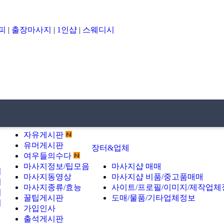
피
|
출장마사지
|
1인샵
|
스웨디시
4
방문후기
커뮤니티
커뮤니티
자유게시판
유머게시판
장터&업체
여우들의수다
마사지정보/팁모음
마사지샵 매매
기
마사지동영상
마사지샵 비품/중고품매매
기
마사지종류/효능
사이트/프로필/이미지/제작업체
기
꿀팁게시판
도매/물품/기타업체정보
기
가입인사
출석게시판