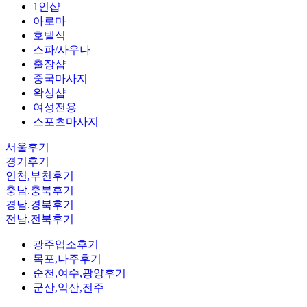
1인샵
아로마
호텔식
스파/사우나
출장샵
중국마사지
왁싱샵
여성전용
스포츠마사지
서울후기
경기후기
인천,부천후기
충남.충북후기
경남.경북후기
전남.전북후기
광주업소후기
목포,나주후기
순천,여수,광양후기
군산,익산,전주