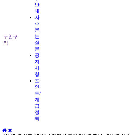
안
내
자
주
묻
는
구인구
질
직
문
공
지
사
항
포
인
트/
계
급
정
책