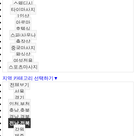
스웨디시
타이마사지
1인샵
아로마
호텔식
스파/사우나
출장샵
중국마사지
왁싱샵
여성전용
스포츠마사지
지역 카테고리 선택하기▼
전체보기
서울
경기
인천,부천
충남,충북
경남,경북
전남,전북
강원
제주