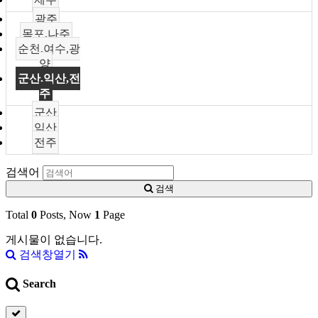
광주
목포,나주
순천,여수,광
양
군산,익산,전
주
군산
익산
전주
검색어
검색
Total
0
Posts, Now
1
Page
게시물이 없습니다.
검색창열기
Search