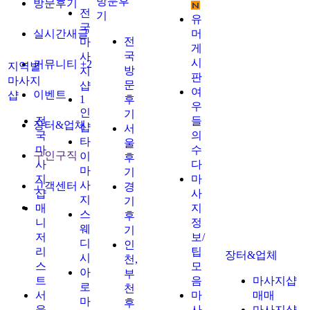
방문후
방문후기
전
기
유
국
실시간새글
머
전
마
게
국
사
시
커뮤니티
+2
지역별
방
지
판
마사지
문
샵
여
이벤트
샵
1
후
우
인
기
전
들
장터&업체
샵
서
국
의
타
울
마
수
구인구직
이
후
사
다
마
기
지
마
사
고객센터
경
샵
사
지
기
매
지
스
후
니
정
웨
기
저
보/
디
인
리
팁
장터&업체
시
천,
스
모
아
부
트
음
마사지샵
로
천
서
마
매매
마
후
울
사
마사지샵