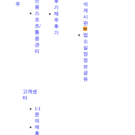
전
후
주
석
용
기
게
스
제
시
포
주
판
츠/
후
통
기
업
증
소
관
실
리
장
정
보
공
유
고객센
터
1:1
문
의
제
휴