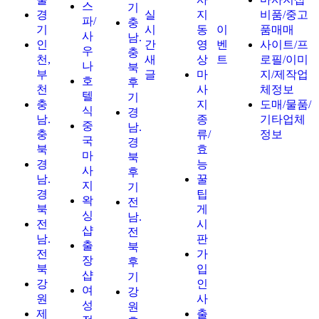
스
기
경
실
지
비품/중고
파/
충
기
시
동
이
품매매
사
남.
인
간
영
벤
사이트/프
우
충
천,
새
상
트
로필/이미
나
북
부
글
마
지/제작업
호
후
천
사
체정보
텔
기
충
지
도매/물품/
식
경
남.
종
기타업체
중
남.
충
류/
정보
국
경
북
효
마
북
경
능
사
후
남.
꿀
지
기
경
팁
왁
전
북
게
싱
남.
전
시
샵
전
남.
판
출
북
전
가
장
후
북
입
샵
기
강
인
여
강
원
사
성
원
제
출