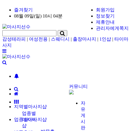
즐겨찾기
회원가입
08월 09일(일) 10시 04분
정보찾기
제휴안내
관리자에게쪽지
감성테라피
|
여성전용
|
스웨디시
|
출장마사지
|
1인샵
|
타이마
사지
커뮤니티
자
지역별마사지샵
유
업종별
게
업종별마사지샵
마사지
시
샵
판